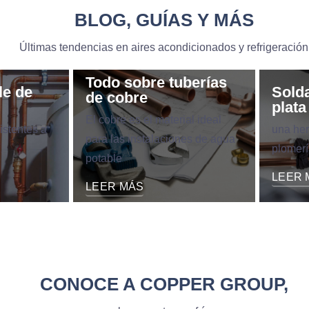
BLOG, GUÍAS Y MÁS
Últimas tendencias en aires acondicionados y refrigeración
Todo sobre tuberías
le de
Sold
de cobre
plata
El cobre es el material ideal
sistentes a
una her
para las instalaciones de agua
plomerí
potable
LEER 
LEER MÁS
CONOCE A COPPER GROUP,