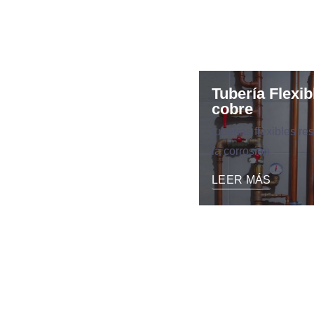
Tubería Flexib
cobre
tuberías flexibles re
la corrosión
LEER MÁS