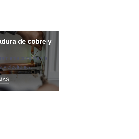
adura de cobre y
ramienta común en la
a y electrónica
MÁS